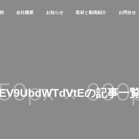
例
会社概要
お知らせ
取材と動画紹介
お問合せ
EV9UbdWTdVtEの記事一