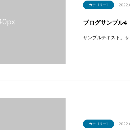
2022.
カテゴリー1
ブログサンプル4
サンプルテキスト。サ
2022.
カテゴリー1