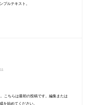
ンプルテキスト。
.11
ようこそ。こちらは最初の投稿です。編集または
成を始めてください。