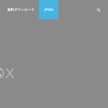
資料ダウンロード
JP/EN
覧