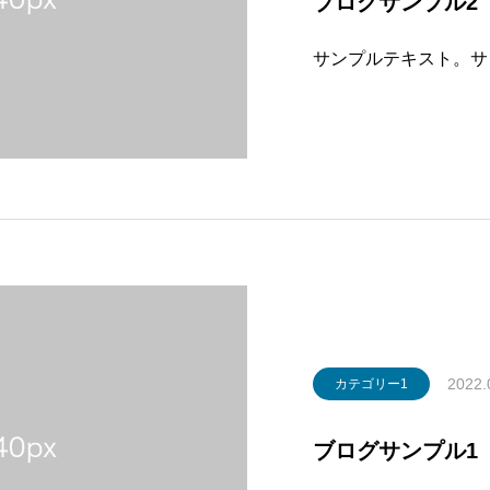
ブログサンプル2
サンプルテキスト。サ
2022.
カテゴリー1
ブログサンプル1